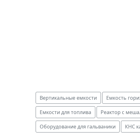
Вертикальные емкости
Емкость гори
Емкости для топлива
Реактор с меша
Оборудование для гальваники
КНС к