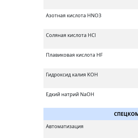
Азотная кислота HNO3
Соляная кислота HCl
Плавиковая кислота HF
Гидроксид калия KOH
Едкий натрий NaOH
СПЕЦКО
Автоматизация