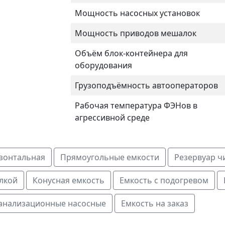
Мощность насосных установок
Мощность приводов мешалок
Объём блок-контейнера для
оборудования
Грузоподъёмность автооператоров
Рабочая температура ФЭНов в
агрессивной среде
зонтальная
Прямоугольные емкости
Резервуар ч
лкой
Конусная емкость
Емкость с подогревом
анализационные насосные
Емкость на заказ