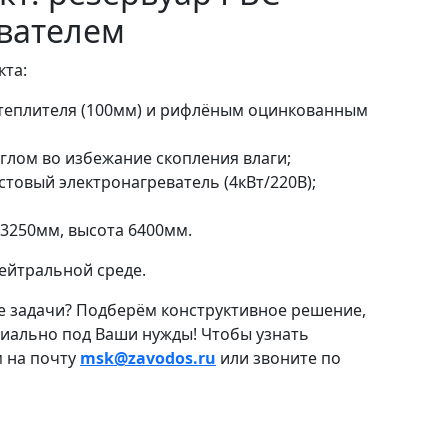
вателем
кта:
утеплителя (100мм) и рифлёным оцинкованным
глом во избежание скопления влаги;
товый электронагреватель (4кВт/220В);
 3250мм, высота 6400мм.
нейтральной среде.
е задачи? Подберём конструктивное решение,
циально под Ваши нужды! Чтобы узнать
м на почту
msk@zavodos.ru
или звоните по